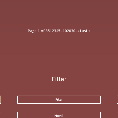
Page 1 of 85
1
2
3
4
5
...
10
20
30
...
»
Last »
Filter
Fiksi
Novel